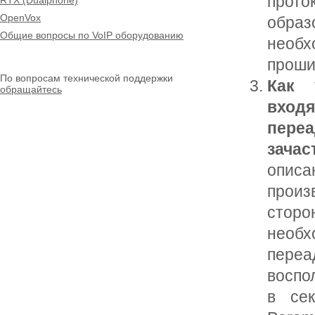
прото
RTX (Dualphone)
OpenVox
обра
Общие вопросы по VoIP оборудованию
необх
проши
По вопросам технической поддержки
Как 
обращайтесь
вход
пере
зачас
опис
произ
стор
необх
переа
воспо
в се