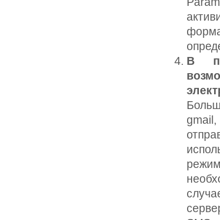
Para
акти
форма
опред
В по
возм
элект
Больш
gmail
отпр
испол
режим
н
случа
серве