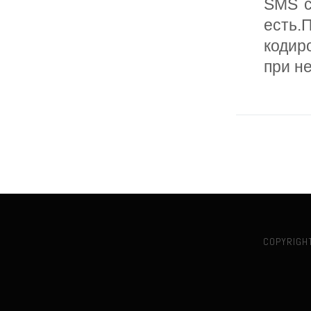
SMS с
есть
кодир
при н
COPYRIGH