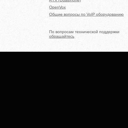
RTX (Dualphone)
OpenVox
Общие вопросы по VoIP оборудованию
По вопросам технической поддержки
обращайтесь